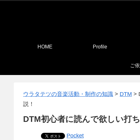
HOME
Profile
ご依
ウラタテツの音楽活動・制作の知識
>
DTM
>
説！
DTM初心者に読んで欲しい打
Pocket