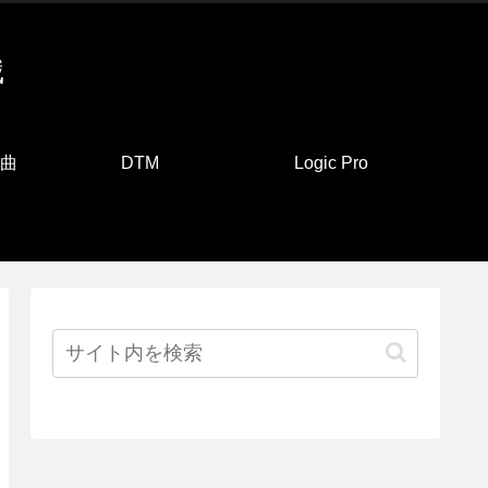
識
曲
DTM
Logic Pro